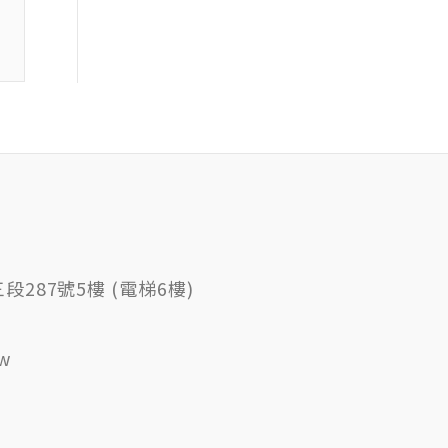
287號5樓 (電梯6樓)
tw