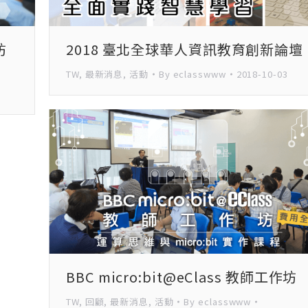
坊
2018 臺北全球華人資訊教育創新論壇
TW
,
最新消息
,
活動
By
eclasswww
2018-10-03
BBC micro:bit@eClass 教師工作坊
TW
,
回顧
,
最新消息
,
活動
By
eclasswww