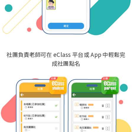
社團負責老師可在 eClass 平台或 App 中輕鬆完
成社團點名