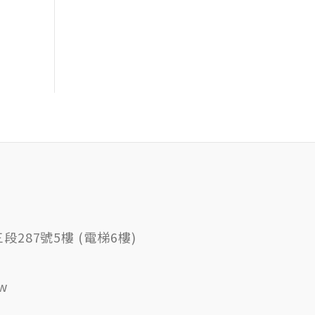
287號5樓 (電梯6樓)
tw