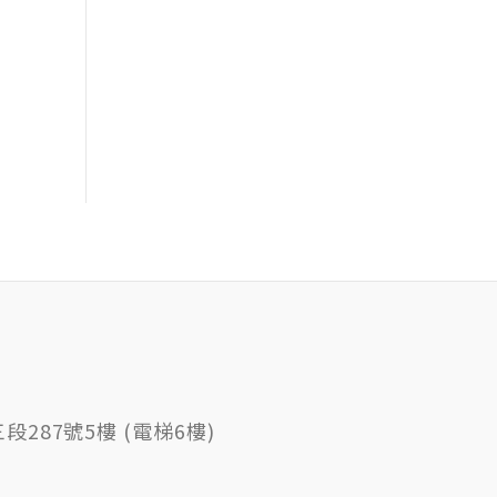
287號5樓 (電梯6樓)