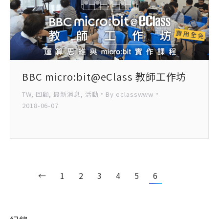
BBC micro:bit@eClass 教師工作坊
TW
,
回顧
,
最新消息
,
活動
By
eclasswww
2018-06-07
←
1
2
3
4
5
6