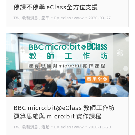
停課不停學 eClass全方位支援
TW
,
最新消息
,
產品
By
eclasswww
2020-03-27
BBC micro:bit@eClass 教師工作坊
運算思維與 micro:bit 實作課程
TW
,
最新消息
,
活動
By
eclasswww
2018-11-29